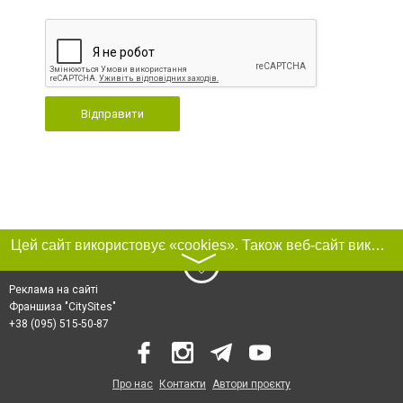
Відправити
Цей сайт використовує «cookies». Також веб-сайт використовує інтернет-сервіс для збору технічних даних стосовно відвідувачів з метою отримання маркетингової та статистичної інформації. Умови обробки даних відвідувачів сайту див.
〉
Реклама на сайті
Франшиза "CitySites"
+38 (095) 515-50-87
Про нас
Контакти
Автори проєкту