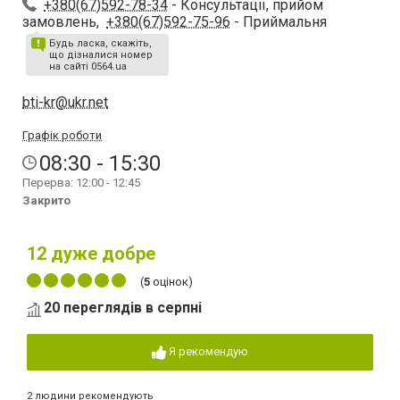
+380(67)592-78-34
- Консультації, прийом
замовлень,
+380(67)592-75-96
- Приймальня
Будь ласка, скажіть,
що дізналися номер
на сайті 0564.ua
bti-kr@ukr.net
Графік роботи
08:30 - 15:30
Перерва: 12:00 - 12:45
Закрито
12
дуже добре
(
5
оцінок)
20 переглядів в серпні
Я рекомендую
2 людини рекомендують